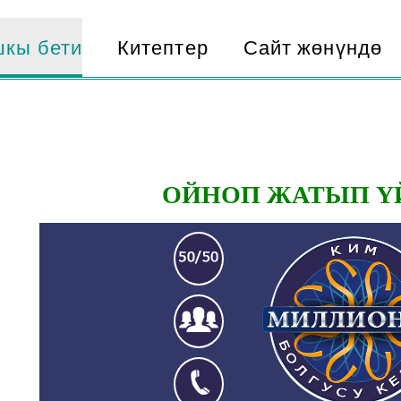
кы бети
Китептер
Сайт жөнүндө
ОЙНОП ЖАТЫП Ү