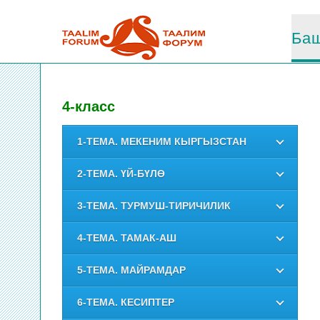
Баш
4-класс
1-ТЕМА. МЕКЕНИМ КЫРГЫЗСТАН
2-ТЕМА. ҮЙ-БҮЛӨ
3-ТЕМА. ТУРМУШ-ТИРИЧИЛИК
4-ТЕМА. ТАМАК-АШ
5-ТЕМА. МАЙРАМДАР
6-ТЕМА. КЕСИПТЕР