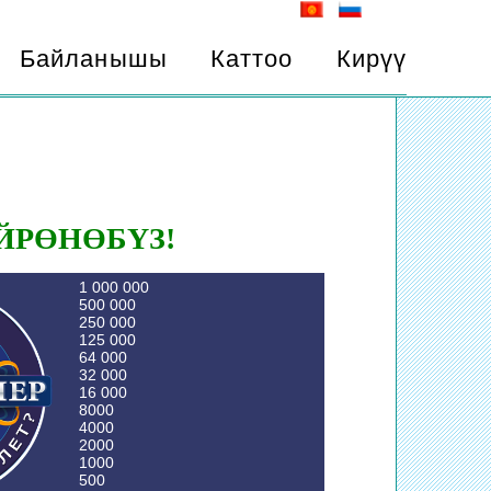
Байланышы
Каттоо
Кирүү
ЙРӨНӨБҮЗ!