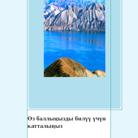
Өз баллыңызды билүү үчүн
катталыңыз