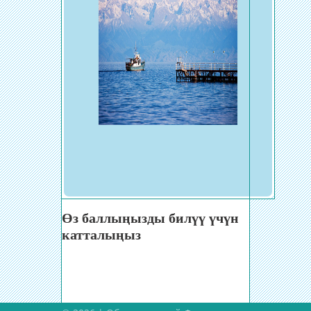
Өз баллыңызды билүү үчүн
катталыңыз