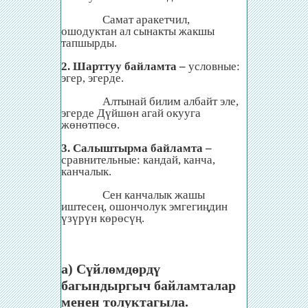
Самат аракетчил,
ошодуктан ал сынакты жакшы
тапшырды.
2. Шарттуу байламта –
условные:
эгер, эгерде.
Алтынай билим албайт эле,
эгерде Дүйшөн агай окууга
жөнөтпөсө.
3. Салыштырма байламта –
сравнительные: кандай, канча,
канчалык.
Сен канчалык жашы
иштесең, ошончолук эмгегиңдин
үзүрүн көрөсүң.
а) Сүйлөмдөрдү
багындыргыч байламталар
менен толуктагыла.