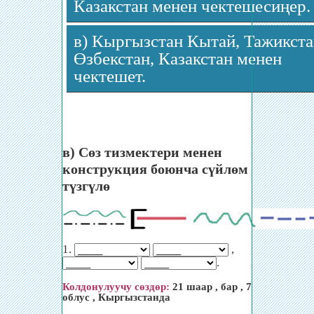
Казакстан менен чектешесиңер.
в) Кыргызстан Кытай, Тажикста
Өзбекстан, Казакстан менен
чектешет.
в) Сөз тизмектери менен
конструкция боюнча сүйлөм
түзгүлө
1.
,
.
Колдонулуучу сөздөр:
21 шаар , бар , 7
облус , Кыргызстанда