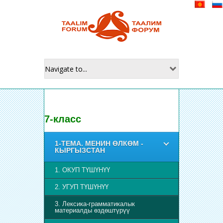
7-класс
1-ТЕМА. МЕНИН ӨЛКӨМ -
КЫРГЫЗСТАН
1. ОКУП ТҮШҮНҮҮ
2. УГУП ТҮШҮНҮҮ
3. Лексика-грамматикалык
материалды өздөштүрүү