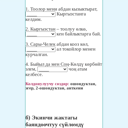
1. Тоолор мени абдан кызыктырат,
Кыргызстанга
келдим.
2. Кыргызстан – тоолуу өлкө,
кен байлыктарга бай.
3. Сары-Челек абдан кооз көл,
ал токойлор менен
курчалган.
4. Быйыл да мен Соң-Көлдү көрбөйт
элем,
чоң атам
келбесе.
Колдонулуучу сөздөр:
ошондуктан,
эгер, 2-ошондуктан, анткени
б) Экинчи жактагы
баяндоочтуу сүйлөмдү