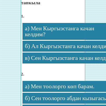
тапкыла
1.
а) Мен Кыргызстанга качан
келдим?
б) Ал Кыргызстанга качан келд
в) Сен Кыргызстанга качан кел
2.
а) Мен тоолорго көп барам.
б) Сен тоолорго абдан кызыгас