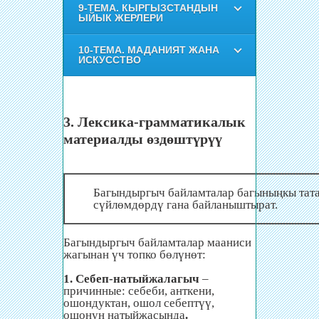
9-ТЕМА. КЫРГЫЗСТАНДЫН
ЫЙЫК ЖЕРЛЕРИ
10-ТЕМА. МАДАНИЯТ ЖАНА
ИСКУССТВО
3. Лексика-грамматикалык
материалды өздөштүрүү
Багындыргыч байламталар багыныңкы тат
сүйлөмдөрдү гана байланыштырат.
Багындыргыч байламталар мааниси
жагынан үч топко бөлүнөт:
1. Себеп-натыйжалагыч
–
причинные: себеби, анткени,
ошондуктан, ошол себептүү,
ошонун натыйжасында
.