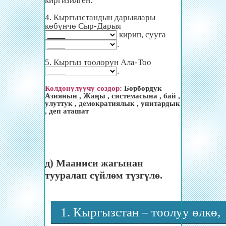
киргизилген.
4. Кыргызстандын дарыялары
көбүнчө Сыр-Дарыя
кирип, сууга
.
5. Кыргыз тоолорун Ала-Тоо
.
Колдонулуучу сөздөр:
Борбордук
Азиянын , Жаңы , системасына , бай ,
улуттук , демократиялык , унитардык
, деп аташат
д) Мааниси жагынан
тууралап сүйлөм түзгүлө.
1. Кыргызстан – тоолуу өлкө,