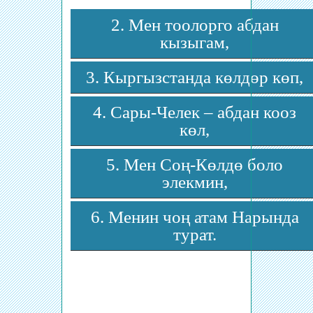
2. Мен тоолорго абдан
кызыгам,
3. Кыргызстанда көлдөр көп,
4. Сары-Челек – абдан кооз
көл,
5. Мен Соң-Көлдө боло
элекмин,
6. Менин чоң атам Нарында
турат.