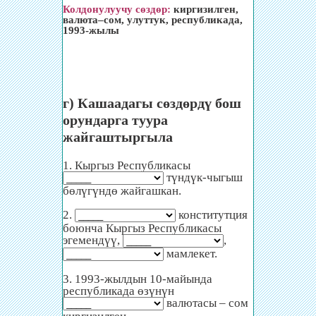
Колдонулуучу сөздөр:
киргизилген,
валюта–сом, улуттук, республикада,
1993-жылы
г) Кашаадагы сөздөрдү бош
орундарга туура
жайгаштыргыла
1. Кыргыз Республикасы
түндүк-чыгыш
бөлүгүндө жайгашкан.
2.
конститутция
боюнча Кыргыз Республикасы
эгемендүү,
,
мамлекет.
3. 1993-жылдын 10-майында
республикада өзүнүн
валютасы – сом