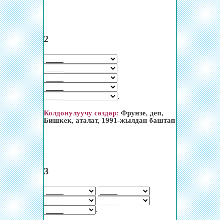
2
.
Колдонулуучу сөздөр:
Фрунзе, деп,
Бишкек, аталат, 1991-жылдан баштап
3
.