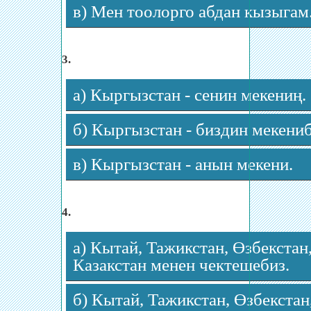
в) Мен тоолорго абдан кызыгам
3.
а) Кыргызстан - сенин мекениң.
б) Кыргызстан - биздин мекениб
в) Кыргызстан - анын мекени.
4.
а) Кытай, Тажикстан, Өзбекстан
Казакстан менен чектешебиз.
б) Кытай, Тажикстан, Өзбекстан