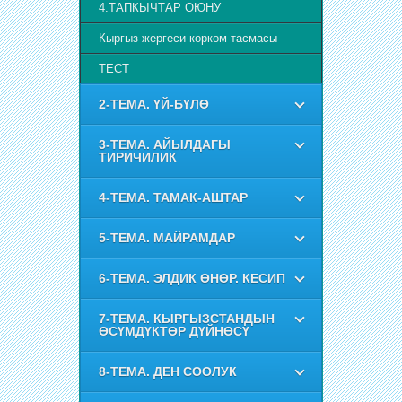
4.ТАПКЫЧТАР ОЮНУ
Кыргыз жергеси көркөм тасмасы
ТЕСТ
2-ТЕМА. ҮЙ-БҮЛӨ
3-ТЕМА. АЙЫЛДАГЫ
ТИРИЧИЛИК
4-ТЕМА. ТАМАК-АШТАР
5-ТЕМА. МАЙРАМДАР
6-ТЕМА. ЭЛДИК ӨНӨР. КЕСИП
7-ТЕМА. КЫРГЫЗСТАНДЫН
ӨСҮМДҮКТӨР ДҮЙНӨСҮ
8-ТЕМА. ДЕН СООЛУК