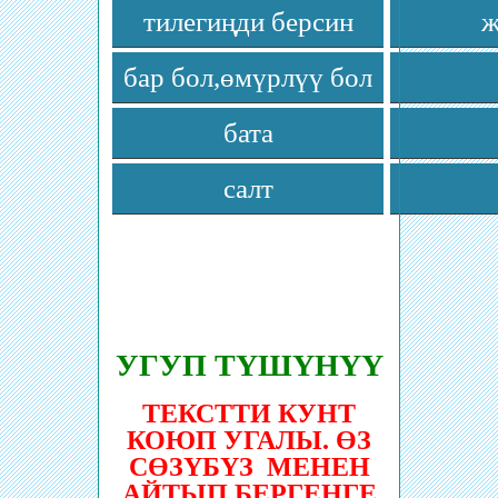
тилегиңди берсин
ж
бар бол,өмүрлүү бол
бата
салт
УГУП ТҮШҮНҮҮ
ТЕКСТТИ КУНТ
КОЮП УГАЛЫ. ӨЗ
СӨЗҮБҮЗ МЕНЕН
АЙТЫП БЕРГЕНГЕ