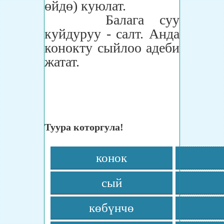
өйдө) куюлат.
Балага суу
куйдуруу - салт. Анда
конокту сыйлоо адеби
жатат.
Туура которгула!
конок
сый
көбүнчө