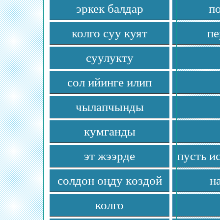
эркек балдар
по
колго суу куят
пе
суулукту
сол ийинге илип
чылапчынды
кумганды
эт жээрде
пусть и
солдон оңду көздөй
н
колго