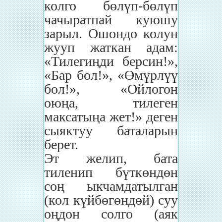
колго бөлүп-бөлүп
чачыратпай куюшу
зарыл. Ошондо колун
жууп жаткан адам:
«Тилегиңди берсин!»,
«Бар бол!», «Өмүрлүү
бол!», «Ойлогон
оюңа, тилеген
максатыңа жет!» деген
сыяктуу баталарын
берет.
Эт желип, бата
тиленип бүткөндөн
соң ыкчамдатылган
(кол күйбөгөндөй) суу
оңдон солго (аяк