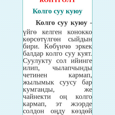
КӨНҮГӨЛҮ
Колго суу куюу
Колго суу куюу
-
үйгө келген конокко
көрсөтүлгөн сыйдын
бири. Көбүнчө эркек
балдар колго суу куят.
Суулукту сол ийинге
илип, чылапчынды
четинен кармап,
жылымык суусу бар
кумганды, же
чайнекти оң колго
кармап, эт жээрде
солдон оңду көздөй