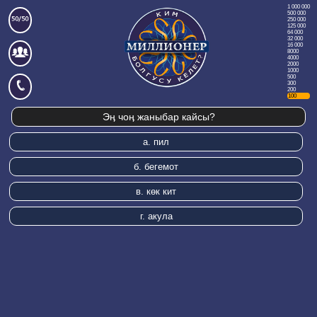
1 000 000
500 000
250 000
125 000
64 000
32 000
16 000
8000
4000
2000
1000
500
300
200
100
Эӊ чоӊ жаныбар кайсы?
а.
пил
б.
бегемот
в.
көк кит
г.
акула