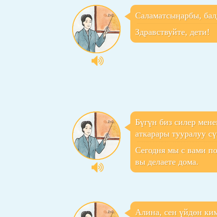
Саламатсыӊарбы, бал
Здравствуйте, дети!
Бүгүн биз силер мен
аткарары тууралуу с
Сегодня мы с вами п
вы делаете дома.
Алина, сен үйдөн ки