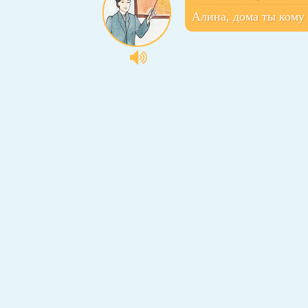
Алина, дома ты кому
Болот, а сенчи?
А ты, Болот?