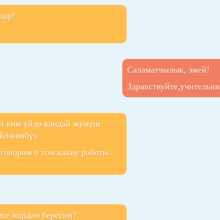
дар!
Саламатчылык, эжей!
Здравствуйте,учительни
ен ким үйдө кандай жумуш
үйлөшөбүз.
оговорим о том какие работы
мге жардам бересиӊ?